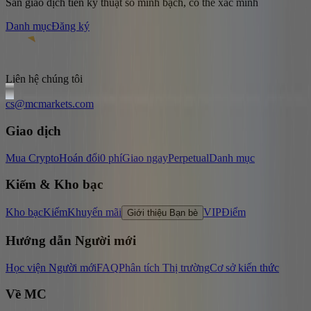
Sàn giao dịch tiền kỹ thuật số minh bạch, có thể xác minh
Danh mục
Đăng ký
Liên hệ chúng tôi
cs@mcmarkets.com
Giao dịch
Mua Crypto
Hoán đổi
0 phí
Giao ngay
Perpetual
Danh mục
Kiếm & Kho bạc
Kho bạc
Kiếm
Khuyến mãi
VIP
Điểm
Giới thiệu Bạn bè
Hướng dẫn Người mới
Học viện Người mới
FAQ
Phân tích Thị trường
Cơ sở kiến thức
Về MC