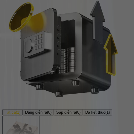
Tất cả
(
1
)
Đang diễn ra
(
0
)
Sắp diễn ra
(
0
)
Đã kết thúc
(
1
)