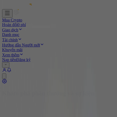
Mua Crypto
Hoán đổi
0 phí
Giao dịch
Danh mục
Tài chính
Hướng dẫn Người mới
Khuyến mãi
Xem thêm
Nạp tiền
Đăng ký
Khám phá phần thưởng và sự kiện