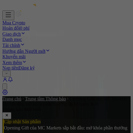
Mua Crypto
Hoán đổi
0 phí
Giao dịch
Danh mục
Tài chính
Hướng dẫn Người mới
Khuyến mãi
Xem thêm
Nạp tiền
Đăng ký
Trang chủ
Trung tâm Thông báo
Opening Gift của MC Markets
sắp bắt đầu: mở khóa phần thưởng và Mystery Box
Thông báo Mới nhất
Cập nhật Sản phẩm
Opening Gift của MC Markets sắp bắt đầu: mở khóa phần thưởng