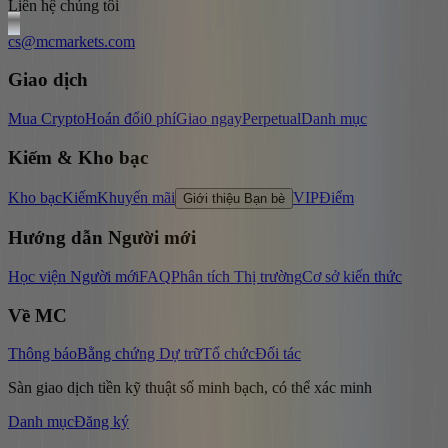
Liên hệ chúng tôi
cs@mcmarkets.com
Giao dịch
Mua Crypto
Hoán đổi
0 phí
Giao ngay
Perpetual
Danh mục
Kiếm & Kho bạc
Kho bạc
Kiếm
Khuyến mãi
VIP
Điểm
Giới thiệu Bạn bè
Hướng dẫn Người mới
Học viện Người mới
FAQ
Phân tích Thị trường
Cơ sở kiến thức
Về MC
Thông báo
Bằng chứng Dự trữ
Tổ chức
Đối tác
Sàn giao dịch tiền kỹ thuật số minh bạch, có thể xác minh
Danh mục
Đăng ký