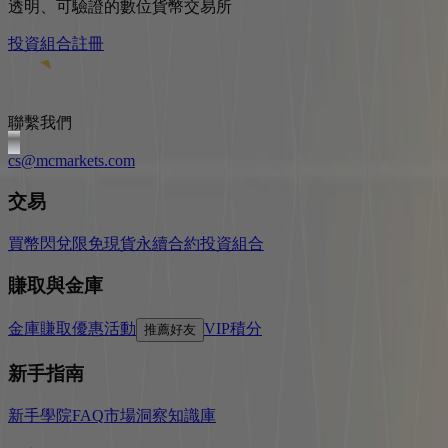
透明、可驗證的數位貨幣交易所
投資組合
註冊
聯繫我們
cs@mcmarkets.com
交易
買幣
閃兌
限免
現貨
永續合約
投資組合
賺取與金庫
金庫
賺取
優惠活動
VIP
積分
推薦好友
新手指南
新手學院
FAQ
市場洞察
知識庫