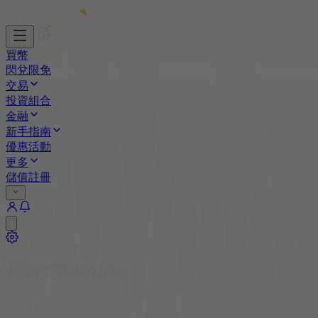
買幣
閃兌
限免
交易
投資組合
金融
新手指南
優惠活動
更多
儲值
註冊
探索獎勵與活動