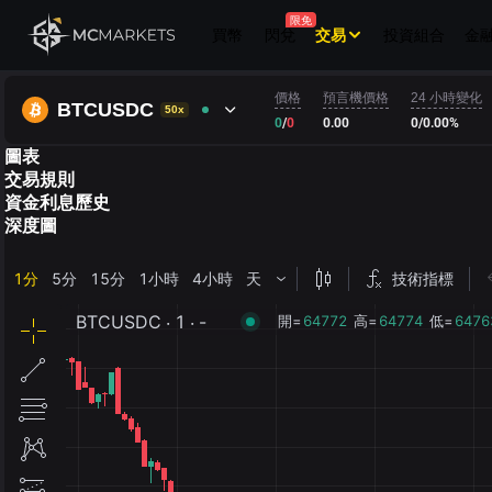
限免
買幣
閃兌
交易
投資組合
金
價格
預言機價格
24 小時變化
BTCUSDC
50x
0
/
0
0.00
0
/
0.00%
圖表
交易規則
資金利息歷史
深度圖