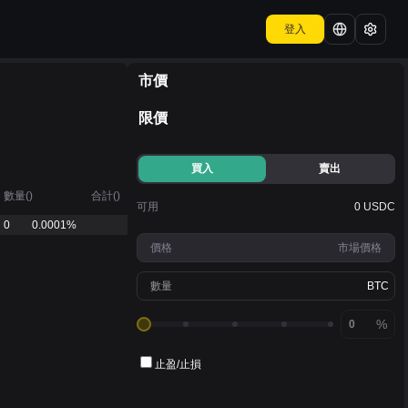
登入
市價
限價
買入
賣出
數量
(
)
合計
(
)
可用
0 USDC
0
0.0001%
價格
市場價格
數量
BTC
%
止盈
/
止損