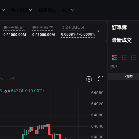
融
新手指南
優惠活動
更多
訂單簿
資金利息(L/S)
未平仓量(多)
未平仓量(空)
倒數計時
0.0008% / -0.0008%
0 / 1000.00M
0 / 1000.00M
00:34:10
最新成交
價格
價差