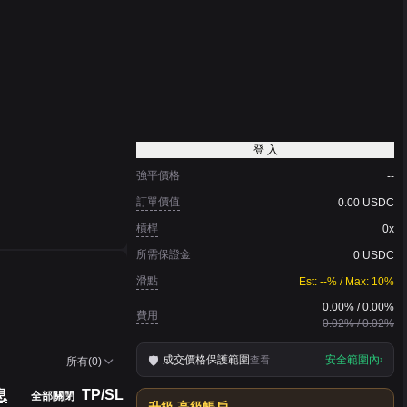
登 入
強平價格
--
訂單價值
0.00 USDC
槓桿
0x
所需保證金
0 USDC
滑點
Est: --% / Max: 10%
0.00
% /
0.00
%
費用
0.02
% /
0.02
%
成交價格保護範圍
安全範圍內
查看
🛡
›
所有(0)
息
TP/SL
全部關閉