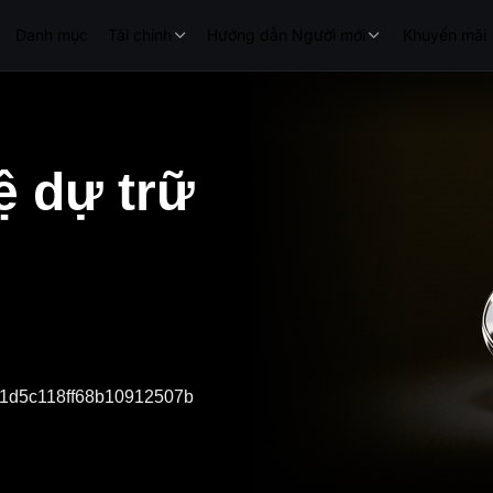
Danh mục
Tài chính
Hướng dẫn Người mới
Khuyến mãi
ệ dự trữ
1d5c118ff68b10912507b