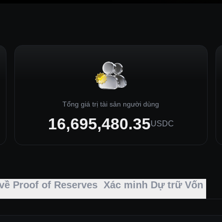
Tổng giá trị tài sản người dùng
16,695,480.35
USDC
 về Proof of Reserves
Xác minh Dự trữ Vốn