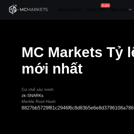
0 phí
Mua Crypto
Hoán đổi
Giao dịch
MC Markets
Tỷ l
mới nhất
Cơ chế xác minh
zk-SNARKs
Merkle Root Hash
8827bb5729f81c2946f6c8d83b5e6e8d3796108a786