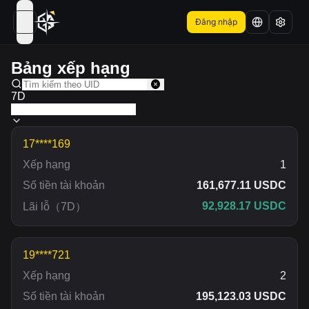
Đăng nhập
open navigation menu
Bảng xếp hạng
7D
17****169
Xếp hạng
1
Số tiền tài khoản
161,677.11 USDC
92,928.17 USDC
Lãi lỗ
（
7D
）
19****721
Xếp hạng
2
Số tiền tài khoản
195,123.03 USDC