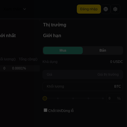
Xem thêm
Đăng nhập
Thị trường
hí vốn (L/S)
Đếm ngược
.0006% / -0.0006%
00:35:43
ới nhất
Giới hạn
Mua
Bán
ối lượng
(
)
Tổng cộng
(
)
Khả dụng
0 USDC
0
0.0001%
Giá
Giá thị trường
Khối lượng
BTC
%
Chốt lời
/
Dừng lỗ