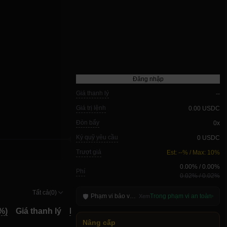
Đăng nhập
Giá thanh lý
--
Giá trị lệnh
0.00 USDC
Đòn bẩy
0x
Ký quỹ yêu cầu
0 USDC
Trượt giá
Est: --% / Max: 10%
0.00
% /
0.00
%
Phí
0.02
% /
0.02
%
Tất cả(0)
Phạm vi bảo vệ giá khớp
Trong phạm vi an toàn
🛡
Xem
›
TP/SL
%)
Giá thanh lý
Ký quỹ
Lãi suất vốn
Đóng tất cả
TP/SL
%)
Giá thanh lý
Ký quỹ
Lãi suất vốn
Đóng tất cả
Nâng cấp