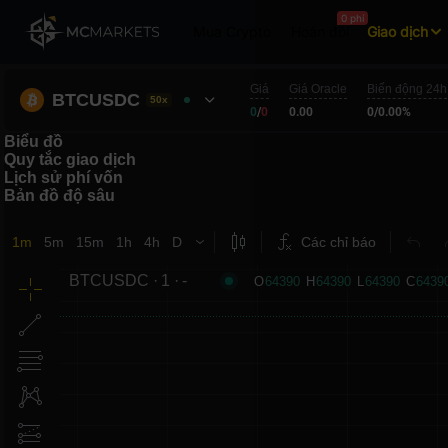
0 phí
Mua Crypto
Hoán đổi
Giao dịch
Giá
Giá Oracle
Biến động 24h
BTCUSDC
50x
0
/
0
0.00
0
/
0.00%
Biểu đồ
Quy tắc giao dịch
Lịch sử phí vốn
Bản đồ độ sâu