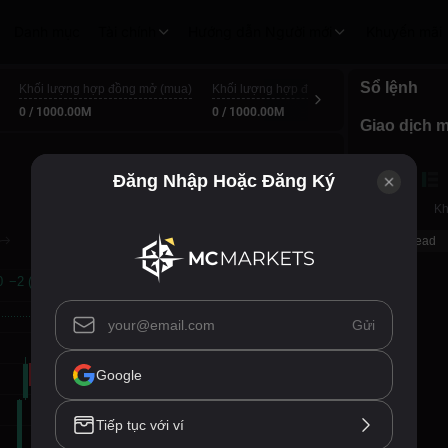
Danh mục
Tài chính
Hướng dẫn Người mới
Khuyến mãi
Sổ lệnh
P
Khối lượng hợp đồng mở (mua)
Khối lượng hợp đồng mở (bán khống)
0
0 / 1000.00M
0 / 1000.00M
Giao dịch m
Đăng Nhập Hoặc Đăng Ký
Giá
Kh
Spread
Gửi
Google
Tiếp tục với ví