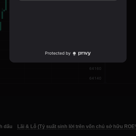
h dấu
Lãi & Lỗ (Tỷ suất sinh lời trên vốn chủ sở hữu ROE
h dấu
Lãi & Lỗ (Tỷ suất sinh lời trên vốn chủ sở hữu ROE