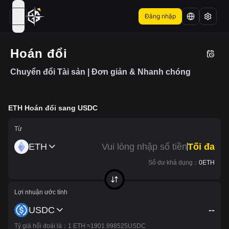
Đăng nhập
open navigation menu
Hoán đổi
Chuyển đổi Tài sản | Đơn giản & Nhanh chóng
ETH
Hoán đổi sang
USDC
Từ
ETH
Tối đa
Số dư khả dụng
：
0
ETH
Lợi nhuận ước tính
USDC
--
Tỷ giá hối đoái là
：1
ETH
≈
--
USDC