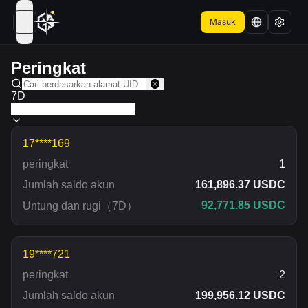
Masuk
open navigation menu
Peringkat
7D
17****169
peringkat
1
Jumlah saldo akun
161,896.37 USDC
92,771.85 USDC
Untung dan rugi
（
7D
）
19****721
peringkat
2
Jumlah saldo akun
199,956.12 USDC