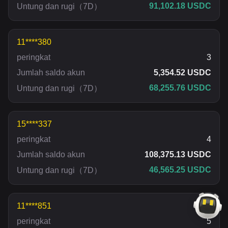
91,102.18 USDC
Untung dan rugi
（
7D
）
11****380
peringkat
3
Jumlah saldo akun
5,354.52 USDC
68,255.76 USDC
Untung dan rugi
（
7D
）
15****337
peringkat
4
Jumlah saldo akun
108,375.13 USDC
46,565.25 USDC
Untung dan rugi
（
7D
）
11****851
peringkat
5