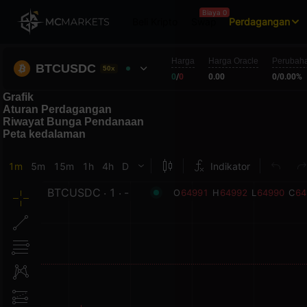
Biaya 0
Beli Kripto
Swap
Perdagangan
Harga
Harga Oracle
Perubah
BTCUSDC
50x
0
/
0
0.00
0
/
0.00%
Grafik
Aturan Perdagangan
Riwayat Bunga Pendanaan
Peta kedalaman