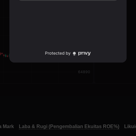
a Mark
Laba & Rugi (Pengembalian Ekuitas ROE%)
Likui
a Mark
Laba & Rugi (Pengembalian Ekuitas ROE%)
Likui