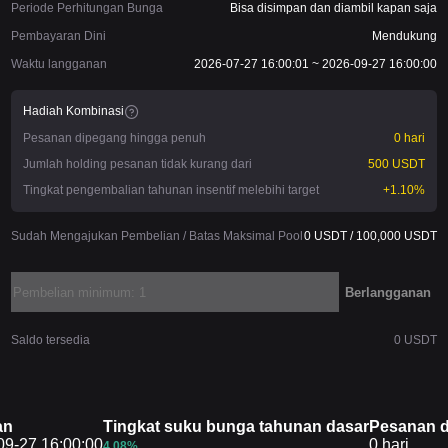
Periode Perhitungan Bunga
Bisa disimpan dan diambil kapan saja
Pembayaran Dini
Mendukung
Waktu langganan
2026-07-27 16:00:01 ~ 2026-09-27 16:00:00
Hadiah Kombinasi
Pesanan dipegang hingga penuh
0 hari
Jumlah holding pesanan tidak kurang dari
500 USDT
Tingkat pengembalian tahunan insentif melebihi target
+1.10%
Sudah Mengajukan Pembelian / Batas Maksimal Pool
0 USDT / 100,000 USDT
Berlangganan
Saldo tersedia
0 USDT
an
Tingkat suku bunga tahunan dasar
Pesanan d
09-27 16:00:00
Tingkat suku bunga tahunan dasar
Pesanan d
0 hari
4.08%