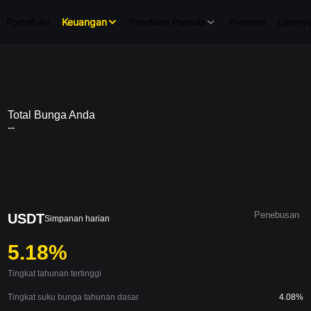
Portofolio
Keuangan
Panduan Pemula
Promosi
Lainny
Total Bunga Anda
--
Penebusan
USDT
Simpanan harian
5.18%
Tingkat tahunan tertinggi
Tingkat suku bunga tahunan dasar
4.08%