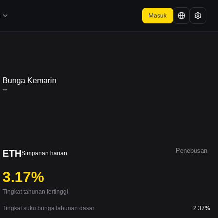
a
Masuk
Bunga Kemarin
--
Penebusan
ETH
Simpanan harian
3.17%
Tingkat tahunan tertinggi
Tingkat suku bunga tahunan dasar
2.37%