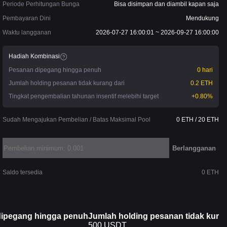
Periode Perhitungan Bunga
Bisa disimpan dan diambil kapan saja
Pembayaran Dini
Mendukung
Waktu langganan
2026-07-27 16:00:01 ~ 2026-09-27 16:00:00
Hadiah Kombinasi
Pesanan dipegang hingga penuh
0 hari
Jumlah holding pesanan tidak kurang dari
0.2 ETH
Tingkat pengembalian tahunan insentif melebihi target
+0.80%
Sudah Mengajukan Pembelian / Batas Maksimal Pool
0 ETH / 20 ETH
Berlangganan
Saldo tersedia
0 ETH
ipegang hingga penuh
Jumlah holding pesanan tidak kuran
ipegang hingga penuh
Jumlah holding pesanan tidak kuran
500 USDT