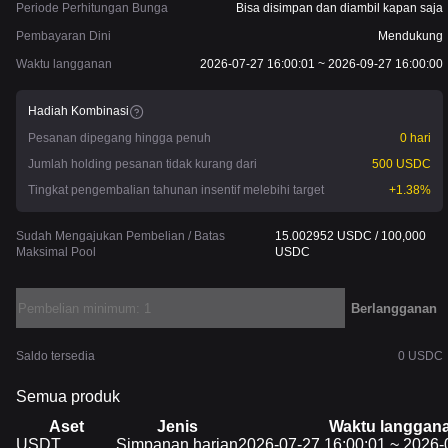
Periode Perhitungan Bunga
Bisa disimpan dan diambil kapan saja
Pembayaran Dini
Mendukung
Waktu langganan
2026-07-27 16:00:01 ~ 2026-09-27 16:00:00
Hadiah Kombinasi
Pesanan dipegang hingga penuh
0 hari
Jumlah holding pesanan tidak kurang dari
500 USDC
Tingkat pengembalian tahunan insentif melebihi target
+1.38%
Sudah Mengajukan Pembelian / Batas
15.002952 USDC / 100,000
Maksimal Pool
USDC
Berlangganan
Saldo tersedia
0 USDC
Semua produk
Aset
Jenis
Waktu langgan
Aset
USDT
Jenis
Simpanan harian
Waktu langganan
2026-07-27 16:00:01 ~ 2026-