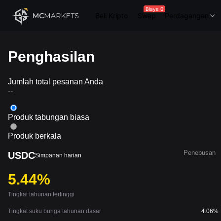
Biaya 0
Beli Kripto
Swap
Perdagangan
Penghasilan
Jumlah total pesanan Anda
--
Produk tabungan biasa
Produk berkala
Penebusan
USDC
Simpanan harian
5.44%
Tingkat tahunan tertinggi
Tingkat suku bunga tahunan dasar
4.06%