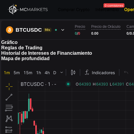
0 comisiones
Comprar Crypto
Intercambio
Oper
Precio
Precio de Oráculo
Cam
BTCUSDC
50x
0
/
0
0.00
0
/
0.
Gráfico
Reglas de Trading
Historial de Intereses de Financiamiento
Mapa de profundidad