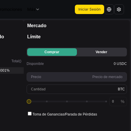
romociones
Más
Iniciar Sesión
Mercado
iamiento (L/S)
Cuenta Regresiva
03%
00:12:41
do
Límite
Comprar
Vender
Total
(
)
Disponible
0 USDC
0001%
Precio
Precio de mercado
Cantidad
BTC
%
Toma de Ganancias
/
Parada de Pérdidas