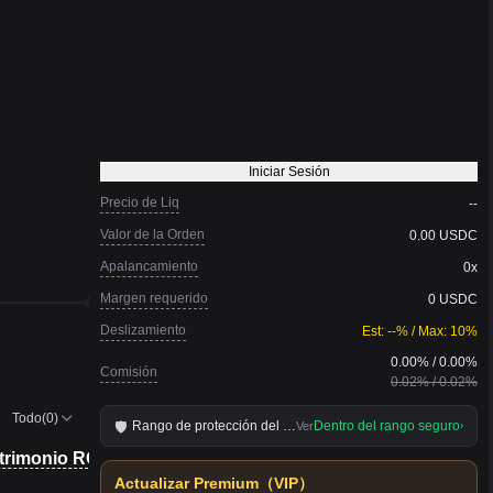
Iniciar Sesión
Precio de Liq
--
Valor de la Orden
0.00 USDC
Apalancamiento
0x
Margen requerido
0 USDC
Deslizamiento
Est: --% / Max: 10%
0.00
% /
0.00
%
Comisión
0.02
% /
0.02
%
Todo(0)
Rango de protección del precio de ejecución
Dentro del rango seguro
🛡
Ver
›
atrimonio ROE%)
Precio de Liq
Margen
Intereses de fo
atrimonio ROE%)
Precio de Liq
Margen
Intereses de fo
Actualizar Premium（VIP）