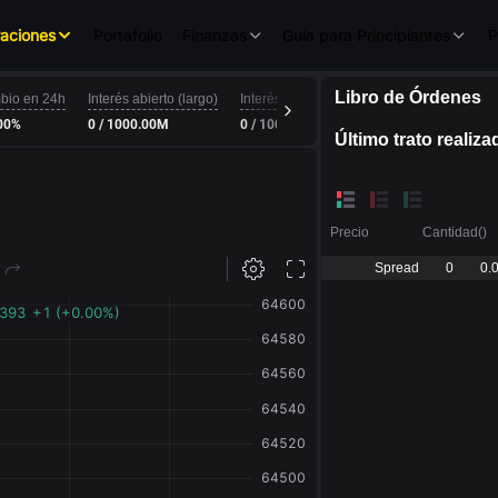
aciones
Portafolio
Finanzas
Guía para Principiantes
P
Libro de Órdenes
Interés de Financ
bio en 24h
Interés abierto (largo)
Interés abierto (corto)
0.0003% / -0.00
00%
0 / 1000.00M
0 / 1000.00M
Último trato realiza
Precio
Cantidad
(
)
Spread
0
0.