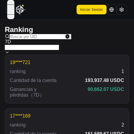
Iniciar Sesión
open navigation menu
Ranking
7D
19****721
ranking
1
Cantidad de la cuenta
193,937.48 USDC
Ganancias y
90,662.07 USDC
pérdidas
（
7D
）
17****169
ranking
2
Cantidad de la cuenta
161,589.67 USDC