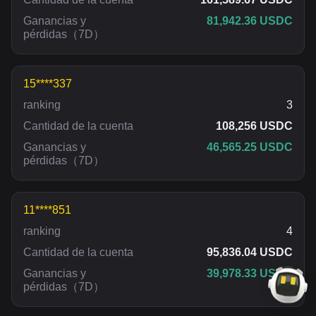
Ganancias y
81,942.36 USDC
pérdidas
（
7D
）
15****337
ranking
3
Cantidad de la cuenta
108,256 USDC
Ganancias y
46,565.25 USDC
pérdidas
（
7D
）
11****851
ranking
4
Cantidad de la cuenta
95,836.04 USDC
Ganancias y
39,978.33 USDC
pérdidas
（
7D
）