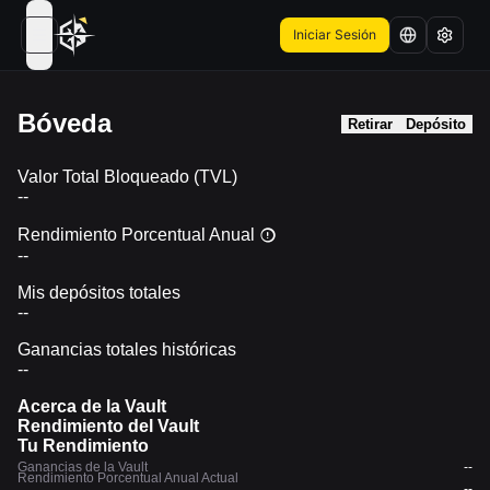
Iniciar Sesión
open navigation menu
Bóveda
Retirar
Depósito
Valor Total Bloqueado (TVL)
--
Rendimiento Porcentual Anual
--
Mis depósitos totales
--
Ganancias totales históricas
--
Acerca de la Vault
Rendimiento del Vault
Tu Rendimiento
Ganancias de la Vault
--
Rendimiento Porcentual Anual Actual
--