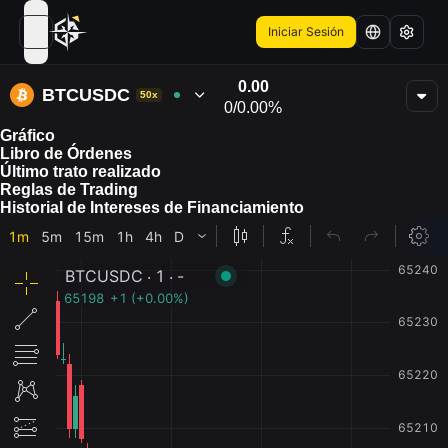
Iniciar Sesión
open navigation menu
0.00
BTCUSDC
50x
0
/
0.00%
Gráfico
Libro de Órdenes
Último trato realizado
Reglas de Trading
Historial de Intereses de Financiamiento